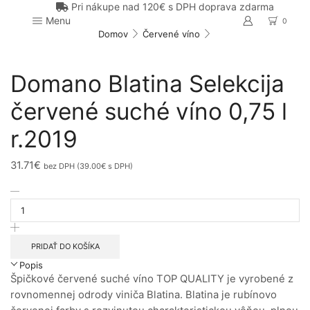
Pri nákupe nad 120€ s DPH doprava zdarma
Menu
0
Domov
Červené víno
Domano Blatina Selekcija
červené suché víno 0,75 l
r.2019
31.71
€
bez DPH (
39.00
€
s DPH)
množstvo
Domano
Blatina
Selekcija
červené
PRIDAŤ DO KOŠÍKA
suché
Popis
víno
Špičkové červené suché víno TOP QUALITY je vyrobené z
0,75
l
rovnomennej odrody viniča Blatina. Blatina je rubínovo
r.2019