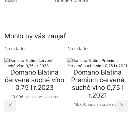
Značka
Domano Winery
Mohlo by vás zaujať
Na sklade
Na sklade
Domano Blatina
Domano Blatina
červené suché víno
Premium červené
0,75 l r.2023
suché víno 0,75 l
r.2021
10.00
€
bez DPH (
12.30
€
s DPH)
18.70
€
bez DPH (
23.00
€
s DPH)