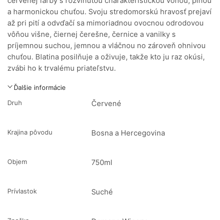
červenej farby s rozvinutou charakteristickou vôňou, plnou
a harmonickou chuťou. Svoju stredomorskú hravosť prejaví
až pri pití a odvďačí sa mimoriadnou ovocnou odrodovou
vôňou višne, čiernej čerešne, černice a vanilky s
príjemnou suchou, jemnou a vláčnou no zároveň ohnivou
chuťou. Blatina posilňuje a oživuje, takže kto ju raz okúsi,
zvábi ho k trvalému priateľstvu.
Ďalšie informácie
Druh
Červené
Krajina pôvodu
Bosna a Hercegovina
Objem
750ml
Prívlastok
Suché