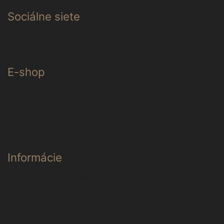
Sociálne siete
Facebook
Instagram
E-shop
Ponuka vín
Kontakt
Môj účet
Som veľkoodberateľ
Informácie
Reklamácia a storno podmienky
Doprava a spôsoby platby
Všeobecné obchodné podmienky