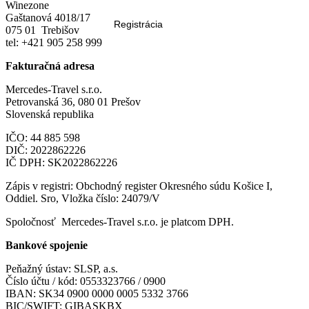
Winezone
Gaštanová 4018/17
Registrácia
075 01 Trebišov
tel: +421 905 258 999
Fakturačná adresa
Mercedes-Travel s.r.o.
Petrovanská 36, 080 01 Prešov
Slovenská republika
IČO: 44 885 598
DIČ: 2022862226
IČ DPH: SK2022862226
Zápis v registri: Obchodný register Okresného súdu Košice I,
Oddiel. Sro, Vložka číslo: 24079/V
Spoločnosť Mercedes-Travel s.r.o. je platcom DPH.
Bankové spojenie
Peňažný ústav: SLSP, a.s.
Číslo účtu / kód: 0553323766 / 0900
IBAN: SK34 0900 0000 0005 5332 3766
BIC/SWIFT: GIBASKBX