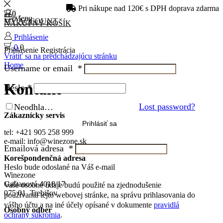
Pri nákupe nad 120€ s DPH doprava zdarma
0
Menu
MY ACCOUNT
NÁKUPNÝ KOŠÍK
Prihlásenie
0
0
Prihlásenie
Registrácia
Vrátiť sa na predchádzajúcu stránku
Home
Username or email
*
Kontakt
Heslo
*
Lost password?
Neodhlasovať ma
Zákaznícky servis
Prihlásiť sa
tel: +421 905 258 999
e-mail: info@winezone.sk
Emailová adresa
*
Korešpondenčná adresa
Heslo bude odoslané na Váš e-mail
Winezone
Gaštanová 4018/17
Vaše osobné údaje budú použité na zjednodušenie
075 01 Trebišov
používania tejto webovej stránke, na správu prihlasovania do
vášho účtu a na iné účely opísané v dokumente
pravidlá
Osobný odber
ochrany súkromia
.