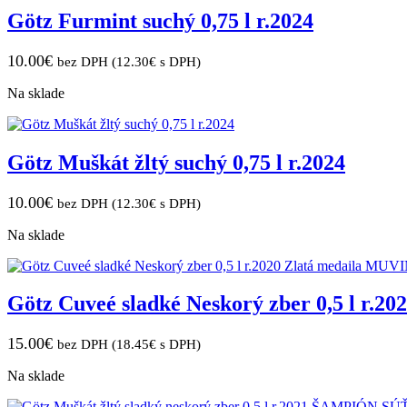
Götz Furmint suchý 0,75 l r.2024
10.00
€
bez DPH (
12.30
€
s DPH)
Na sklade
Götz Muškát žltý suchý 0,75 l r.2024
10.00
€
bez DPH (
12.30
€
s DPH)
Na sklade
Götz Cuveé sladké Neskorý zber 0,5 l r.2
15.00
€
bez DPH (
18.45
€
s DPH)
Na sklade