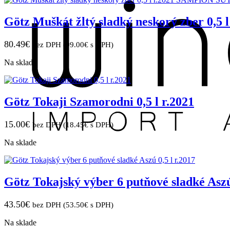
Götz Muškát žltý sladký neskorý zber 
80.49
€
bez DPH (
99.00
€
s DPH)
Na sklade
Götz Tokaji Szamorodni 0,5 l r.2021
15.00
€
bez DPH (
18.45
€
s DPH)
Na sklade
Götz Tokajský výber 6 putňové sladké Aszú 
43.50
€
bez DPH (
53.50
€
s DPH)
Na sklade