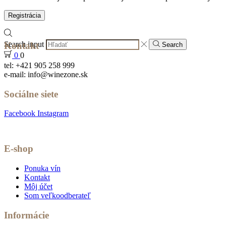
Registrácia
Search input
Kontakt
Search
0
0
tel: +421 905 258 999
e-mail: info@winezone.sk
Sociálne siete
Facebook
Instagram
E-shop
Ponuka vín
Kontakt
Môj účet
Som veľkoodberateľ
Informácie