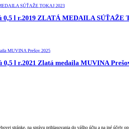
Aszú 0,5 l r.2019 ZLATÁ MEDAILA SÚŤAŽE
ú 0,5 l r.2021 Zlatá medaila MUVINA Prešo
bovej stránke, na správu prihlasovania do vášho účtu a na iné účely 