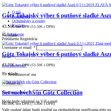
O nás
Götz Tokajský výber 6 putňové sladké 
Ponuka vín
Ochutnávky a eventy
Kontakt
43.50
€
bez DPH (
53.50
€
s DPH)
Prihlásenie
Na sklade
Prihlásenie
Registrácia
Username or email
*
Götz Tokajský výber 6 putňový sladké Asz
Heslo
*
43.50
€
bez DPH (
53.50
€
s DPH)
Lost password?
Na sklade
Neodhlasovať ma
Prihlásiť sa
Set suchých vín Götz Collection
Emailová adresa
*
Heslo bude odoslané na Váš e-mail
60.00
€
bez DPH (
73.80
€
s DPH)
Vaše osobné údaje budú použité na zjednodušenie používania tejto we