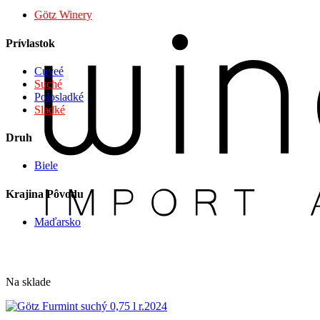
Götz Winery
Prívlastok
Cuveé
Suché
Polosladké
Sladké
Druh
Biele
Krajina Pôvodu
Maďarsko
Na sklade