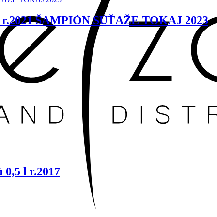
0,5 l r.2021 ŠAMPIÓN SÚŤAŽE TOKAJ 2023
0,5 l r.2017