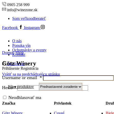
0905 258 999
info@winezone.sk
Som veľkoodberateľ
Facebook
Instagram
O nás
Ponuka vín
Ochutnávky a eventy
Domov
Shop
Kontakt
Götz Winery
Prihlásenie
Prihlásenie
Registrácia
Vrátiť sa na predchádzajúcu stránku
Username or email
*
Filter produktov
Heslo
*
Neodhlasovať ma
Značka
Prívlastok
Dru
Götz Winery
Cuveé
Biele