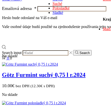
Suché
Emailová adresa
*
Polosladké
Sladké
Heslo bude odoslané na Váš e-mail
Kraj
Vaše osobné údaje budú použité na zjednodušenie používania tejto we
Maďa
Search input
Search
Na sklade
0
0
Götz Furmint suchý 0,75 l r.2024
10.00
€
bez DPH (
12.30
€
s DPH)
Na sklade